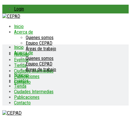
Login
Inicio
Acerca de
Quienes somos
Equipo CEPAD
Inicio
Áreas de trabajo
Acerca de
Noticias
Quienes somos
Eventos
Equipo CEPAD
Tienda
Áreas de trabajo
Ciudades Intermedias
Noticias
Publicaciones
Eventos
Contacto
Tienda
Ciudades Intermedias
Publicaciones
Contacto