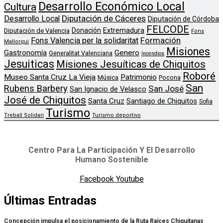
Desarrollo Económico Local
Cultura
Diputación de Cáceres
Desarrollo Local
Diputación de Córdoba
FELCODE
Donación
Extremadura
Diputación de Valencia
Fons
Formación
Fons Valencia per la solidaritat
Mallorqui
Misiones
Genero
Gastronomía
Generalitat Valenciana
Incendios
Jesuiticas
Misiones Jesuíticas de Chiquitos
Roboré
Museo Santa Cruz La Vieja
Patrimonio
Música
Pocona
San
Rubens Barbery
San José
San Ignacio de Velasco
José de Chiquitos
Santa Cruz
Santiago de Chiquitos
Sofia
Turismo
Treball Solidari
Turismo deportivo
Centro Para La Participación Y El Desarrollo
Humano Sostenible
Facebook
Youtube
Últimas Entradas
Concepción impulsa el posicionamiento de la Ruta Raíces Chiquitanas