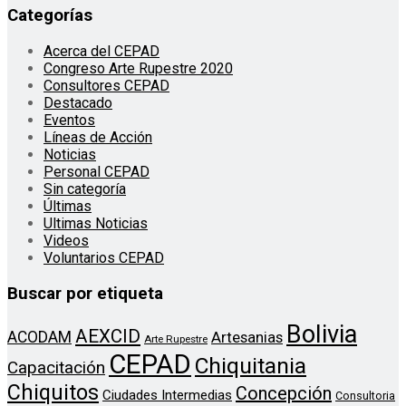
Categorías
Acerca del CEPAD
Congreso Arte Rupestre 2020
Consultores CEPAD
Destacado
Eventos
Líneas de Acción
Noticias
Personal CEPAD
Sin categoría
Últimas
Ultimas Noticias
Videos
Voluntarios CEPAD
Buscar por etiqueta
Bolivia
AEXCID
ACODAM
Artesanias
Arte Rupestre
CEPAD
Chiquitania
Capacitación
Chiquitos
Concepción
Ciudades Intermedias
Consultoria