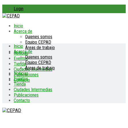
Login
Inicio
Acerca de
Quienes somos
Equipo CEPAD
Inicio
Áreas de trabajo
Acerca de
Noticias
Quienes somos
Eventos
Equipo CEPAD
Tienda
Áreas de trabajo
Ciudades Intermedias
Noticias
Publicaciones
Eventos
Contacto
Tienda
Ciudades Intermedias
Publicaciones
Contacto