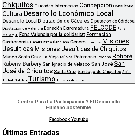
Chiquitos
Concepción
Ciudades Intermedias
Consultoria
Desarrollo Económico Local
Cultura
Diputación de Cáceres
Desarrollo Local
Diputación de Córdoba
FELCODE
Donación
Extremadura
Diputación de Valencia
Fons
Formación
Fons Valencia per la solidaritat
Mallorqui
Misiones
Genero
Gastronomía
Generalitat Valenciana
Incendios
Jesuiticas
Misiones Jesuíticas de Chiquitos
Roboré
Museo Santa Cruz La Vieja
Patrimonio
Música
Pocona
San
Rubens Barbery
San José
San Ignacio de Velasco
José de Chiquitos
Santa Cruz
Santiago de Chiquitos
Sofia
Turismo
Treball Solidari
Turismo deportivo
Centro Para La Participación Y El Desarrollo
Humano Sostenible
Facebook
Youtube
Últimas Entradas