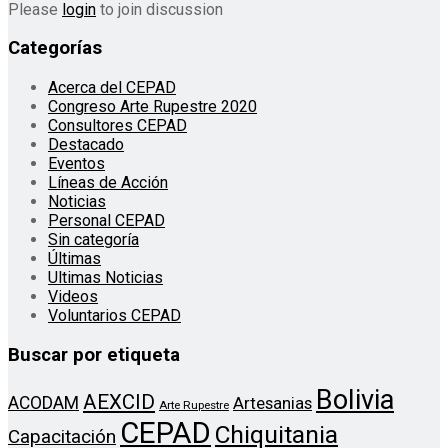
Please
login
to join discussion
Categorías
Acerca del CEPAD
Congreso Arte Rupestre 2020
Consultores CEPAD
Destacado
Eventos
Líneas de Acción
Noticias
Personal CEPAD
Sin categoría
Últimas
Ultimas Noticias
Videos
Voluntarios CEPAD
Buscar por etiqueta
Bolivia
AEXCID
ACODAM
Artesanias
Arte Rupestre
CEPAD
Chiquitania
Capacitación