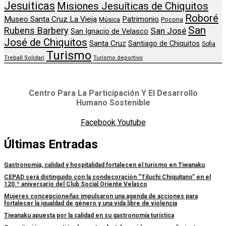
Jesuiticas
Misiones Jesuíticas de Chiquitos
Roboré
Museo Santa Cruz La Vieja
Patrimonio
Música
Pocona
San
Rubens Barbery
San José
San Ignacio de Velasco
José de Chiquitos
Santa Cruz
Santiago de Chiquitos
Sofia
Turismo
Treball Solidari
Turismo deportivo
Centro Para La Participación Y El Desarrollo
Humano Sostenible
Facebook
Youtube
Últimas Entradas
Gastronomía, calidad y hospitalidad fortalecen el turismo en Tiwanaku
CEPAD será distinguido con la condecoración “Tiluchi Chiquitano” en el
120.º aniversario del Club Social Oriente Velasco
Mujeres concepcioneñas impulsaron una agenda de acciones para
fortalecer la igualdad de género y una vida libre de violencia
Tiwanaku apuesta por la calidad en su gastronomía turística