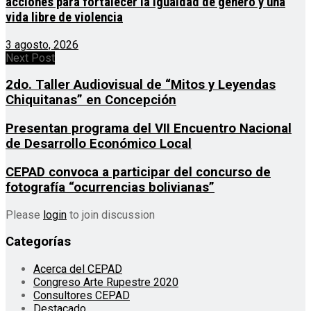
acciones para fortalecer la igualdad de género y una
vida libre de violencia
3 agosto, 2026
Next Post
2do. Taller Audiovisual de “Mitos y Leyendas
Chiquitanas” en Concepción
Presentan programa del VII Encuentro Nacional
de Desarrollo Económico Local
CEPAD convoca a participar del concurso de
fotografía “ocurrencias bolivianas”
Please
login
to join discussion
Categorías
Acerca del CEPAD
Congreso Arte Rupestre 2020
Consultores CEPAD
Destacado