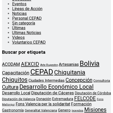
Eventos
Líneas de Acción
Noticias
Personal CEPAD
Sin categoría
Últimas
Ultimas Noticias
Videos
Voluntarios CEPAD
Buscar por etiqueta
Bolivia
AEXCID
ACODAM
Artesanias
Arte Rupestre
CEPAD
Chiquitania
Capacitación
Chiquitos
Concepción
Ciudades Intermedias
Consultoria
Desarrollo Económico Local
Cultura
Diputación de Cáceres
Desarrollo Local
Diputación de Córdoba
FELCODE
Donación
Extremadura
Diputación de Valencia
Fons
Formación
Fons Valencia per la solidaritat
Mallorqui
Misiones
Genero
Gastronomía
Generalitat Valenciana
Incendios