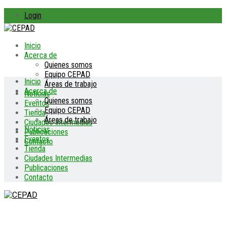
Login
Inicio
Acerca de
Quienes somos
Equipo CEPAD
Inicio
Áreas de trabajo
Acerca de
Noticias
Quienes somos
Eventos
Equipo CEPAD
Tienda
Áreas de trabajo
Ciudades Intermedias
Noticias
Publicaciones
Eventos
Contacto
Tienda
Ciudades Intermedias
Publicaciones
Contacto