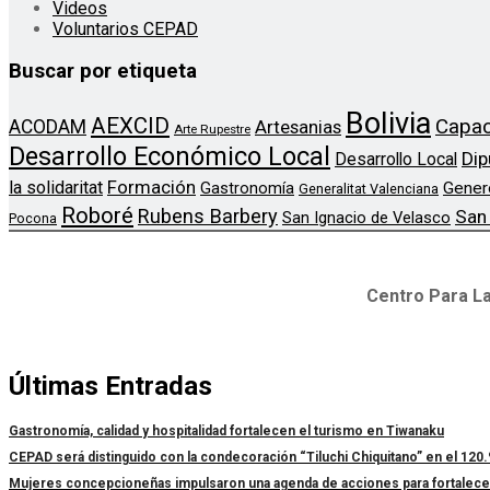
Videos
Voluntarios CEPAD
Buscar por etiqueta
Bolivia
AEXCID
Capac
ACODAM
Artesanias
Arte Rupestre
Desarrollo Económico Local
Dip
Desarrollo Local
Formación
la solidaritat
Gener
Gastronomía
Generalitat Valenciana
Roboré
Rubens Barbery
San
San Ignacio de Velasco
Pocona
Centro Para La
Últimas Entradas
Gastronomía, calidad y hospitalidad fortalecen el turismo en Tiwanaku
CEPAD será distinguido con la condecoración “Tiluchi Chiquitano” en el 120.
Mujeres concepcioneñas impulsaron una agenda de acciones para fortalecer l