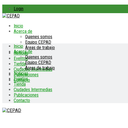
Login
Inicio
Acerca de
Quienes somos
Equipo CEPAD
Inicio
Áreas de trabajo
Acerca de
Noticias
Quienes somos
Eventos
Equipo CEPAD
Tienda
Áreas de trabajo
Ciudades Intermedias
Noticias
Publicaciones
Eventos
Contacto
Tienda
Ciudades Intermedias
Publicaciones
Contacto