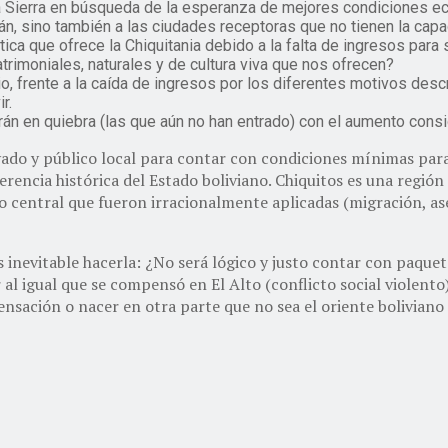
 la Sierra en búsqueda de la esperanza de mejores condiciones ec
án, sino también a las ciudades receptoras que no tienen la cap
ística que ofrece la Chiquitania debido a la falta de ingresos par
trimoniales, naturales y de cultura viva que nos ofrecen?
, frente a la caída de ingresos por los diferentes motivos descr
r.
án en quiebra (las que aún no han entrado) con el aumento cons
ado y público local para contar con condiciones mínimas para 
iferencia histórica del Estado boliviano. Chiquitos es una regi
o central que fueron irracionalmente aplicadas (migración, as
s inevitable hacerla: ¿No será lógico y justo contar con paque
 igual que se compensó en El Alto (conflicto social violento)
nsación o nacer en otra parte que no sea el oriente boliviano 