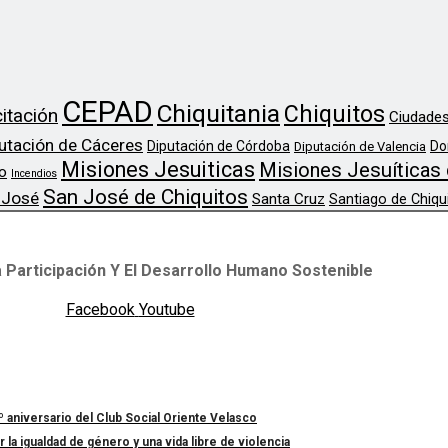
CEPAD
Chiquitania
Chiquitos
itación
Ciudades
utación de Cáceres
Diputación de Córdoba
Do
Diputación de Valencia
Misiones Jesuiticas
Misiones Jesuíticas 
o
Incendios
San José de Chiquitos
 José
Santa Cruz
Santiago de Chiqu
 Participación Y El Desarrollo Humano Sostenible
Facebook
Youtube
º aniversario del Club Social Oriente Velasco
a igualdad de género y una vida libre de violencia