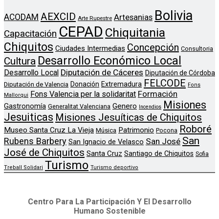
Bolivia
AEXCID
ACODAM
Artesanias
Arte Rupestre
CEPAD
Chiquitania
Capacitación
Chiquitos
Concepción
Ciudades Intermedias
Consultoria
Desarrollo Económico Local
Cultura
Diputación de Cáceres
Desarrollo Local
Diputación de Córdoba
FELCODE
Donación
Extremadura
Diputación de Valencia
Fons
Formación
Fons Valencia per la solidaritat
Mallorqui
Misiones
Genero
Gastronomía
Generalitat Valenciana
Incendios
Jesuiticas
Misiones Jesuíticas de Chiquitos
Roboré
Museo Santa Cruz La Vieja
Patrimonio
Música
Pocona
San
Rubens Barbery
San José
San Ignacio de Velasco
José de Chiquitos
Santa Cruz
Santiago de Chiquitos
Sofia
Turismo
Treball Solidari
Turismo deportivo
Centro Para La Participación Y El Desarrollo
Humano Sostenible