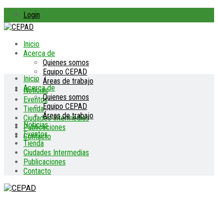
Login
Inicio
Acerca de
Quienes somos
Equipo CEPAD
Inicio
Áreas de trabajo
Acerca de
Noticias
Quienes somos
Eventos
Equipo CEPAD
Tienda
Áreas de trabajo
Ciudades Intermedias
Noticias
Publicaciones
Eventos
Contacto
Tienda
Ciudades Intermedias
Publicaciones
Contacto