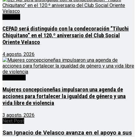
Noticias
CEPAD será distinguido con la condecoración “Tiluchi
Chiquitano” en el 120.º aniversario del Club Social
Oriente Velasco
4 agosto, 2026
Destacado
Mujeres concepcioneñas impulsaron una agenda de
acciones para fortalecer la igualdad de género y una
vida libre de violencia
3 agosto, 2026
Next Post
San Ignacio de Velasco avanza en el apoyo a sus