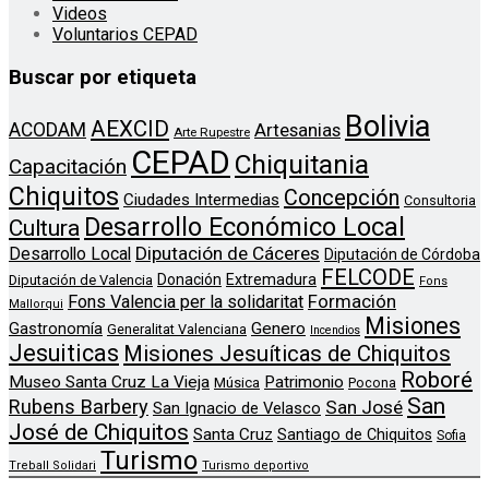
Videos
Voluntarios CEPAD
Buscar por etiqueta
Bolivia
AEXCID
ACODAM
Artesanias
Arte Rupestre
CEPAD
Chiquitania
Capacitación
Chiquitos
Concepción
Ciudades Intermedias
Consultoria
Desarrollo Económico Local
Cultura
Diputación de Cáceres
Desarrollo Local
Diputación de Córdoba
FELCODE
Donación
Extremadura
Diputación de Valencia
Fons
Formación
Fons Valencia per la solidaritat
Mallorqui
Misiones
Genero
Gastronomía
Generalitat Valenciana
Incendios
Jesuiticas
Misiones Jesuíticas de Chiquitos
Roboré
Museo Santa Cruz La Vieja
Patrimonio
Música
Pocona
San
Rubens Barbery
San José
San Ignacio de Velasco
José de Chiquitos
Santa Cruz
Santiago de Chiquitos
Sofia
Turismo
Treball Solidari
Turismo deportivo