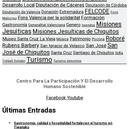
Diputación de Cáceres
Desarrollo Local
Diputación de Córdoba
FELCODE
Donación
Extremadura
Diputación de Valencia
Fons
Formación
Fons Valencia per la solidaritat
Mallorqui
Misiones
Genero
Gastronomía
Generalitat Valenciana
Incendios
Jesuiticas
Misiones Jesuíticas de Chiquitos
Roboré
Museo Santa Cruz La Vieja
Patrimonio
Música
Pocona
San
Rubens Barbery
San José
San Ignacio de Velasco
José de Chiquitos
Santa Cruz
Santiago de Chiquitos
Sofia
Turismo
Treball Solidari
Turismo deportivo
Centro Para La Participación Y El Desarrollo
Humano Sostenible
Facebook
Youtube
Últimas Entradas
Gastronomía, calidad y hospitalidad fortalecen el turismo en
Tiwanaku