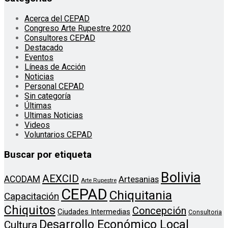
Acerca del CEPAD
Congreso Arte Rupestre 2020
Consultores CEPAD
Destacado
Eventos
Líneas de Acción
Noticias
Personal CEPAD
Sin categoría
Últimas
Ultimas Noticias
Videos
Voluntarios CEPAD
Buscar por etiqueta
Bolivia
AEXCID
ACODAM
Artesanias
Arte Rupestre
CEPAD
Chiquitania
Capacitación
Chiquitos
Concepción
Ciudades Intermedias
Consultoria
Desarrollo Económico Local
Cultura