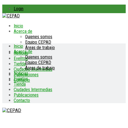
Login
Inicio
Acerca de
Quienes somos
Equipo CEPAD
Inicio
Áreas de trabajo
Acerca de
Noticias
Quienes somos
Eventos
Equipo CEPAD
Tienda
Áreas de trabajo
Ciudades Intermedias
Noticias
Publicaciones
Eventos
Contacto
Tienda
Ciudades Intermedias
Publicaciones
Contacto