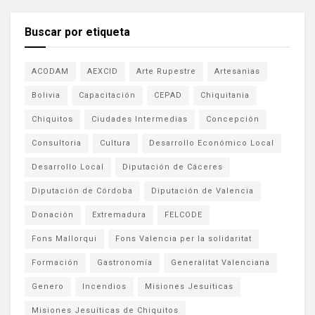
Buscar por etiqueta
ACODAM
AEXCID
Arte Rupestre
Artesanias
Bolivia
Capacitación
CEPAD
Chiquitania
Chiquitos
Ciudades Intermedias
Concepción
Consultoria
Cultura
Desarrollo Económico Local
Desarrollo Local
Diputación de Cáceres
Diputación de Córdoba
Diputación de Valencia
Donación
Extremadura
FELCODE
Fons Mallorqui
Fons Valencia per la solidaritat
Formación
Gastronomía
Generalitat Valenciana
Genero
Incendios
Misiones Jesuiticas
Misiones Jesuíticas de Chiquitos